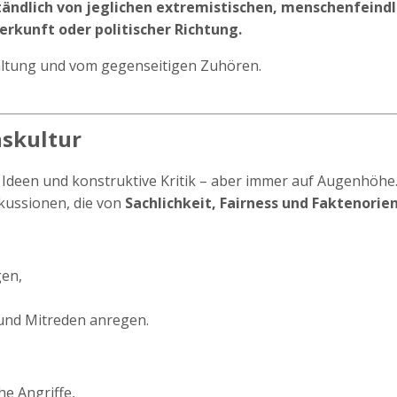
tändlich von jeglichen extremistischen, menschenfeind
kunft oder politischer Richtung.
taltung und vom gegenseitigen Zuhören.
nskultur
Ideen und konstruktive Kritik – aber immer auf Augenhöhe
kussionen, die von
Sachlichkeit, Fairness und Faktenorie
gen,
und Mitreden anregen.
he Angriffe,