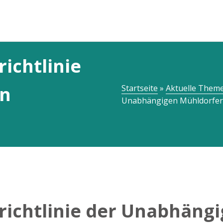
ichtlinie
en
Startseite
»
Aktuelle Them
Unabhängigen Mühldorfer
ichtlinie der Unabhängi